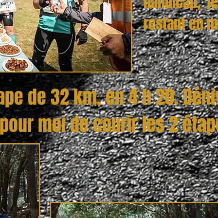
handicap, j
restant en m
tape de 32 km,
en 4 h 20. Dén
pour moi de courir les 2 étap