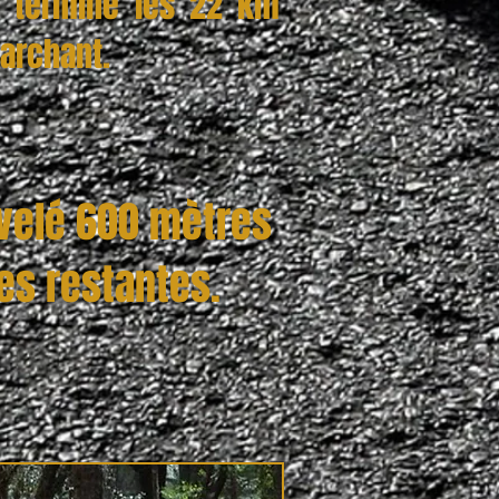
e termine les 22 km
archant.
ivelé 600 mètres
es restantes.