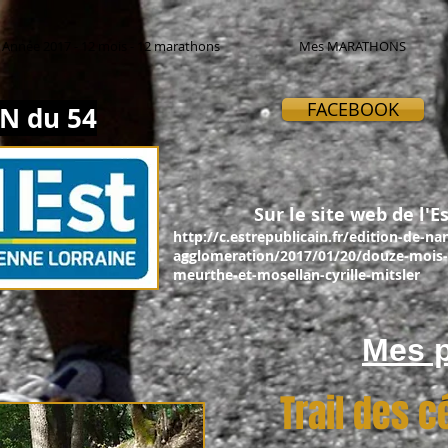
Année 2017 - 12 mois - 12 marathons
Mes MARATHONS
FACEBOOK
N du 54
Sur le site web de l'Es
http://c.estrepublicain.fr/edition-de-na
agglomeration/2017/01/20/douze-mois-
meurthe-et-mosellan-cyrille-mitsler
Mes p
Trail des 