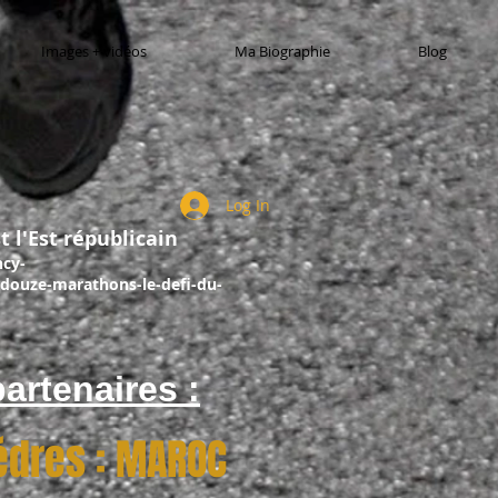
Images + vidéos
Ma Biographie
Blog
Log In
t l'Est républicain
ncy-
douze-marathons-le-defi-du-
artenaires :
cédres : MAROC