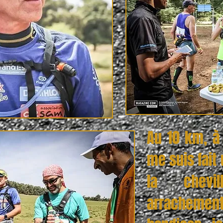
Au 10 km, à 
me suis fait
la chevi
arrachemen