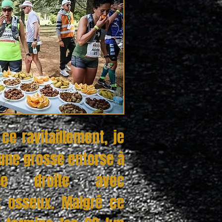
ce ravitaillement, je
 une grosse entorse à
lle droite avec
t osseux. Malgré ce