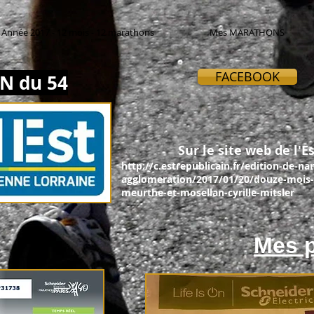
Année 2017 - 12 mois - 12 marathons
Mes MARATHONS
FACEBOOK
N du 54
Sur le site web de l'Es
http://c.estrepublicain.fr/edition-de-na
agglomeration/2017/01/20/douze-mois-
meurthe-et-mosellan-cyrille-mitsler
Mes p