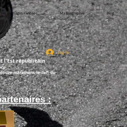
Images + vidéos
Ma Biographie
Blog
Log In
t l'Est républicain
ncy-
douze-marathons-le-defi-du-
artenaires :