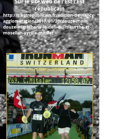
Sur le site web de l'Est l'Est
républicain
http://c.estrepublicain.fr/edition-de-nancy-
agglomeration/2017/01/20/douze-mois-
douze-marathons-le-defi-du-meurthe-et-
mosellan-cyrille-mitsler