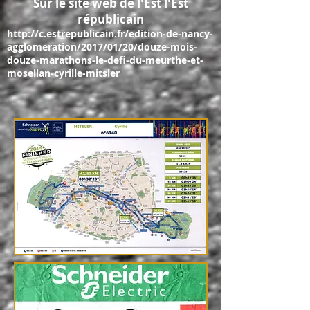
Sur le site web de l'Est l'Est
républicain
http://c.estrepublicain.fr/edition-de-nancy-
agglomeration/2017/01/20/douze-mois-
douze-marathons-le-defi-du-meurthe-et-
mosellan-cyrille-mitsler