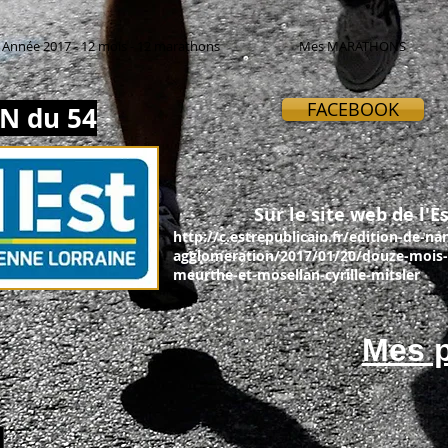
Année 2017 - 12 mois - 12 marathons
Mes MARATHONS
FACEBOOK
N du 54
Sur le site web de l'Es
http://c.estrepublicain.fr/edition-de-na
agglomeration/2017/01/20/douze-mois-
meurthe-et-mosellan-cyrille-mitsler
Mes p