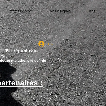
Images + vidéos
Ma Biographie
Blog
Log In
t l'Est républicain
ncy-
douze-marathons-le-defi-du-
artenaires :