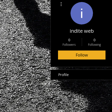
More actions
indite web
0
0
Followers
Following
Follow
Profile